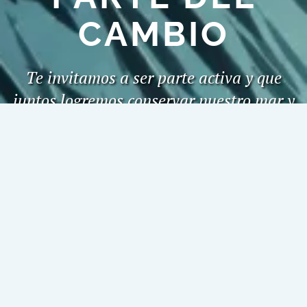
CAMBIO
Te invitamos a ser parte activa y que
juntos logremos conservar nuestro mar y
la gran diversidad de especies que este
alberga.
Puedes ayudar siendo un visitante
responsable o puedes ayudarnos
donando dinero para continuar nuestra
labor.
DONACIONES